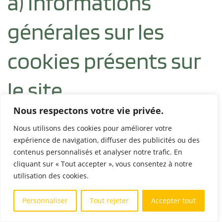
a) Informations
générales sur les
cookies présents sur
le site
Nous respectons votre vie privée.
L’éditeur du site pourra procéder à l’implantation de
Nous utilisons des cookies pour améliorer votre
cookies sur le disque dur de votre terminal (ordinateur,
expérience de navigation, diffuser des publicités ou des
tablette, mobile etc.) afin de vous garantir une
contenus personnalisés et analyser notre trafic. En
cliquant sur « Tout accepter », vous consentez à notre
navigation fluide et optimale sur notre site Internet.
utilisation des cookies.
Les « cookies » (ou témoins de connexion) sont des
Personnaliser
Tout rejeter
Accepter tout
petits fichiers texte de taille limitée qui nous